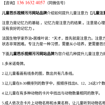
136 1632 4057
【咨询】
（同微信号）
儿童芭乐视频污污网站品牌
介绍如何提升儿童注意力【
儿童注
注意力是记忆力的基础 ，记忆力是注意力的结果 。注意是心
没有良好的记忆力 。
法国生物学家乔治•居维叶说：“天才，首先就是注意力。注意
状态非常困难。专注力是一种习惯，需要从小培养，更需要芭
下面
儿童芭乐视频污污网站品牌
为您介绍几种提升儿童注意力
1.多米诺骨牌。
2.让儿童看画有线条的图，数出共有几条线。
3.让儿童在8-30横排列的数字中，按顺序找出8、12、24这
4.让儿童在有多种动物的卡片中找出与动物数量相同的数字。
5.成人依次念卡片上动物名称和水果名称，让儿童听到动物名