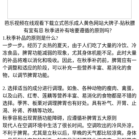
芭乐视频在线观看下载立式芭乐成人黄色网站大牌子-贴秋膘
有宜有忌 秋季进补有啥要遵循的原则吗？
1.秋季补品的原则是什么?
一步一步。经历了炎热的夏天，由于人们吃了大量的冷饮、冷
冻食品，脾胃功能减弱的现象，尤其身体机能不足。此时大量
的补品将难以消化和吸收。因此，在秋季补药前，脾胃应有一
个调整和适应的阶段，可以补充一些营养丰富、易消化的食
物，以调节脾胃功能。
2. 选择适当的成分进行调理。如鱼、各种动物的瘦肉、禽蛋，
以及山药、红枣、莲藕等营养丰富、易消化的食物都是不错的
选择。荸荠、板栗对调理脾胃也有好处。具有补气、开胃、止
渴、补肾、养精等功效。
秋季容易出现胃肠功能障碍，应遵循补脾胃五大原则
现代人在空调环境中生活了很长时间。空调吹出的冷风外凉，
不利于脾胃。尤其是立秋以后，早晚的天气都比较凉爽。身体