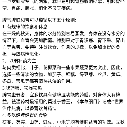
一旦受到冷空气的刺激，就容易引起胃肠收缩痉挛，引起胃痉
挛、胃痛、腹胀、消化不良等疾病。
脾气脾脏和胃可以遵循以下五个原则:
1. 有规律的饮食和休息
在干燥的秋天，身体的水分特别容易蒸发，身体在没有水分的
情况下，血管会更加脆弱。特别是对于胃溃疡、胃下垂、胃出
血等患者，要特别注意饮食、作息的规律，以免加重胃的负
担，导致病情恶化。
2、以弱补药为主
与肉类相比，叶子、花椰菜和一些水果蔬菜更为突出。因此，
选择一些清淡的食物，如茄子、鲜藕、绿豆芽、丝瓜、黄瓜、
冬瓜、苦瓜等都有清热祛湿的作用。
3.吃药膳，祛湿祛热
脾胃虚弱者，宜多饮具有健脾湿功能的药膳，对身体大有裨
益。祛湿药材最常用的莫过于香薷，《本草纲目》记载:“世界
治疗热病，以香薷饮首药”。
4. 多吃健脾健胃的食物
茯苓、芡实、山药、豇豆、小米等均有健脾益胃的功效。立秋