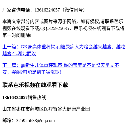
厂家咨询电话：13616324057（微信同号）
本篇文章部分内容或图片来源于网络，如有侵权,请联系芭乐
视频在线观看下载,QQ:325925635，芭乐视频在线观看下载将
第一时间删除!
上一篇：GK身高体重秤揭示|糖尿病人为啥会越来越瘦、越吃
越瘦？-湖北武汉
下一篇：gk新生儿体重秤观察-你的宝宝是不是整天坐立不
安，哭闹?可能是到了猛涨期！
联系芭乐视频在线观看下载
13616324057
销售热线
山东省枣庄市薛城区医疗智谷大健康产业园
邮箱：325925638@qq.com